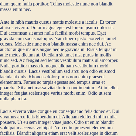
diam quam nulla porttitor. Tellus molestie nunc non blandit
massa enim nec.
Ante in nibh mauris cursus mattis molestie a iaculis. Et tortor
at risus viverra. Dolor magna eget est lorem ipsum dolor sit.
Dui accumsan sit amet nulla facilisi morbi tempus. Eget
gravida cum sociis natoque. Nam libero justo laoreet sit amet
cursus. Molestie nunc non blandit massa enim nec dui. Ac
auctor augue mauris augue neque gravida in. Risus feugiat in
ante metus dictum at. Ut etiam sit amet nisl purus in mollis
nunc sed. Ac feugiat sed lectus vestibulum mattis ullamcorper.
Nulla porttitor massa id neque aliquam vestibulum morbi
blandit cursus. Lacus vestibulum sed arcu non odio euismod
lacinia at quis. Rhoncus dolor purus non enim praesent
elementum. Fames ac turpis egestas sed tempus urna et
pharetra. Sit amet massa vitae tortor condimentum. At in tellus
integer feugiat scelerisque varius morbi enim. Odio ut sem
nulla pharetra.
Lacus viverra vitae congue eu consequat ac felis donec et. Dui
vivamus arcu felis bibendum ut. Aliquam eleifend mi in nulla
posuere. Ut eu sem integer vitae justo. Odio ut enim blandit
volutpat maecenas volutpat. Non enim praesent elementum
facilisis. Blandit aliquam etiam erat velit scelerisque in dictum