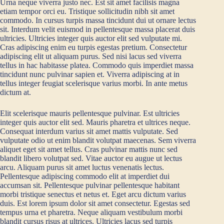
Urna neque viverra justo nec. Est sit amet facilisis magna
etiam tempor orci eu. Tristique sollicitudin nibh sit amet
commodo. In cursus turpis massa tincidunt dui ut ornare lectus
sit. Interdum velit euismod in pellentesque massa placerat duis
ultricies. Ultricies integer quis auctor elit sed vulputate mi.
Cras adipiscing enim eu turpis egestas pretium. Consectetur
adipiscing elit ut aliquam purus. Sed nisi lacus sed viverra
tellus in hac habitasse platea. Commodo quis imperdiet massa
tincidunt nunc pulvinar sapien et. Viverra adipiscing at in
tellus integer feugiat scelerisque varius morbi. In ante metus
dictum at.
Elit scelerisque mauris pellentesque pulvinar. Est ultricies
integer quis auctor elit sed. Mauris pharetra et ultrices neque.
Consequat interdum varius sit amet mattis vulputate. Sed
vulputate odio ut enim blandit volutpat maecenas. Sem viverra
aliquet eget sit amet tellus. Cras pulvinar mattis nunc sed
blandit libero volutpat sed. Vitae auctor eu augue ut lectus
arcu. Aliquam purus sit amet luctus venenatis lectus.
Pellentesque adipiscing commodo elit at imperdiet dui
accumsan sit. Pellentesque pulvinar pellentesque habitant
morbi tristique senectus et netus et. Eget arcu dictum varius
duis. Est lorem ipsum dolor sit amet consectetur. Egestas sed
tempus urna et pharetra. Neque aliquam vestibulum morbi
blandit cursus risus at ultrices. Ultricies lacus sed turpis