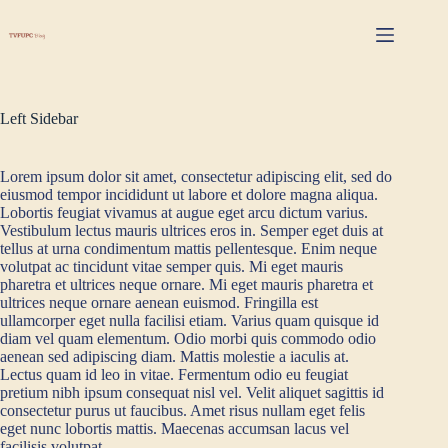
Skip
to
content
Left Sidebar
Lorem ipsum dolor sit amet, consectetur adipiscing elit, sed do
eiusmod tempor incididunt ut labore et dolore magna aliqua.
Lobortis feugiat vivamus at augue eget arcu dictum varius.
Vestibulum lectus mauris ultrices eros in. Semper eget duis at
tellus at urna condimentum mattis pellentesque. Enim neque
volutpat ac tincidunt vitae semper quis. Mi eget mauris
pharetra et ultrices neque ornare. Mi eget mauris pharetra et
ultrices neque ornare aenean euismod. Fringilla est
ullamcorper eget nulla facilisi etiam. Varius quam quisque id
diam vel quam elementum. Odio morbi quis commodo odio
aenean sed adipiscing diam. Mattis molestie a iaculis at.
Lectus quam id leo in vitae. Fermentum odio eu feugiat
pretium nibh ipsum consequat nisl vel. Velit aliquet sagittis id
consectetur purus ut faucibus. Amet risus nullam eget felis
eget nunc lobortis mattis. Maecenas accumsan lacus vel
facilisis volutpat.