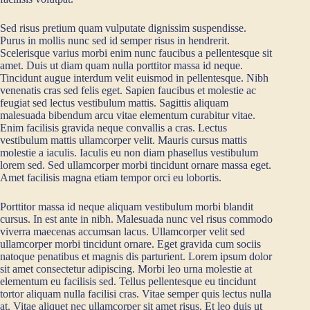
Sed risus pretium quam vulputate dignissim suspendisse.
Purus in mollis nunc sed id semper risus in hendrerit.
Scelerisque varius morbi enim nunc faucibus a pellentesque sit
amet. Duis ut diam quam nulla porttitor massa id neque.
Tincidunt augue interdum velit euismod in pellentesque. Nibh
venenatis cras sed felis eget. Sapien faucibus et molestie ac
feugiat sed lectus vestibulum mattis. Sagittis aliquam
malesuada bibendum arcu vitae elementum curabitur vitae.
Enim facilisis gravida neque convallis a cras. Lectus
vestibulum mattis ullamcorper velit. Mauris cursus mattis
molestie a iaculis. Iaculis eu non diam phasellus vestibulum
lorem sed. Sed ullamcorper morbi tincidunt ornare massa eget.
Amet facilisis magna etiam tempor orci eu lobortis.
Porttitor massa id neque aliquam vestibulum morbi blandit
cursus. In est ante in nibh. Malesuada nunc vel risus commodo
viverra maecenas accumsan lacus. Ullamcorper velit sed
ullamcorper morbi tincidunt ornare. Eget gravida cum sociis
natoque penatibus et magnis dis parturient. Lorem ipsum dolor
sit amet consectetur adipiscing. Morbi leo urna molestie at
elementum eu facilisis sed. Tellus pellentesque eu tincidunt
tortor aliquam nulla facilisi cras. Vitae semper quis lectus nulla
at. Vitae aliquet nec ullamcorper sit amet risus. Et leo duis ut