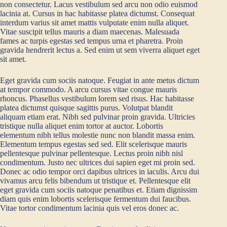
non consectetur. Lacus vestibulum sed arcu non odio euismod
lacinia at. Cursus in hac habitasse platea dictumst. Consequat
interdum varius sit amet mattis vulputate enim nulla aliquet.
Vitae suscipit tellus mauris a diam maecenas. Malesuada
fames ac turpis egestas sed tempus urna et pharetra. Proin
gravida hendrerit lectus a. Sed enim ut sem viverra aliquet eget
sit amet.
Eget gravida cum sociis natoque. Feugiat in ante metus dictum
at tempor commodo. A arcu cursus vitae congue mauris
rhoncus. Phasellus vestibulum lorem sed risus. Hac habitasse
platea dictumst quisque sagittis purus. Volutpat blandit
aliquam etiam erat. Nibh sed pulvinar proin gravida. Ultricies
tristique nulla aliquet enim tortor at auctor. Lobortis
elementum nibh tellus molestie nunc non blandit massa enim.
Elementum tempus egestas sed sed. Elit scelerisque mauris
pellentesque pulvinar pellentesque. Lectus proin nibh nisl
condimentum. Justo nec ultrices dui sapien eget mi proin sed.
Donec ac odio tempor orci dapibus ultrices in iaculis. Arcu dui
vivamus arcu felis bibendum ut tristique et. Pellentesque elit
eget gravida cum sociis natoque penatibus et. Etiam dignissim
diam quis enim lobortis scelerisque fermentum dui faucibus.
Vitae tortor condimentum lacinia quis vel eros donec ac.